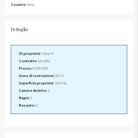
Country:
Italia
Dettaglio
ID proprietà:
Mare H
Contratto:
Vendita
Prezzo:
€380,000
Anno di costruzione:
2013
Superficie proprietà:
100 Mq
Camere da letto:
6
Bagni:
2
Box auto:
si