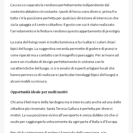
L’accesso separato la rendono perfettamente indipendente dal
contesto abitativo circostante. I punti di forza sono diversi, prima fra
tutte c’è la posizione perfetta per qualsiasi direzione di interesse che
sia la spiaggia o il centro cittadino. Il gusto con cui è stato realizzato
l’arredamento e le finiture rendono questo appartamento di prestigio.
La zona del living room è molto luminosa e fa risaltare i colori chiari
tipici del luogo. La suggestiva veranda permette di godere di pranzi e
cene riparati ma a contatto con il magnifico paesaggio. Per arrivare ad
avere un risultato di design perfettamente in sintonia con le
caratteristiche del luogo, ci si è avvalsi di esperti artigiani locali che
hanno permesso di realizzare i particolari tendaggi (tipici del luogo) e
alcuni mobili su misura.
Opportunità ideale per molti motivi
Chi ama il bel mare della Sardegna ma è interessato anche ad una delle
cittadine più rinomate, Santa Teresa Gallura è perfetta per diversi
motivi. La sua posizione vicino all’aeroporto è senza dubbio ciò che ci
vuole per raggiungerla velocemente da ogni parte d’Italia o d’Europa.
Per chi ha intenzione di godersi il periodo della pensione, o in