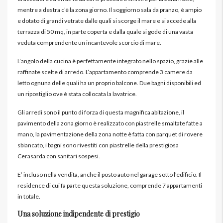
mentre a destra c’è la zona giorno. Il soggiorno sala da pranzo, è ampio
e dotato di grandi vetrate dalle quali si scorge il mare e si accede alla
terrazza di 50 mq, in parte coperta e dalla quale si gode di una vasta
veduta comprendente un incantevole scorcio di mare.
L’angolo della cucina è perfettamente integrato nello spazio, grazie alle
raffinate scelte di arredo. L’appartamento comprende 3 camere da
letto ognuna delle quali ha un proprio balcone. Due bagni disponibili ed
un ripostiglio ove è stata collocata la lavatrice.
Gli arredi sono il punto di forza di questa magnifica abitazione, il
pavimento della zona giorno è realizzato con piastrelle smaltate fatte a
mano, la pavimentazione della zona notte è fatta con parquet di rovere
sbiancato, i bagni sono rivestiti con piastrelle della prestigiosa
Cerasarda con sanitari sospesi.
E’ incluso nella vendita, anche il posto auto nel garage sotto l’edificio. Il
residence di cui fa parte questa soluzione, comprende 7 appartamenti
in totale.
Una soluzione indipendente di prestigio