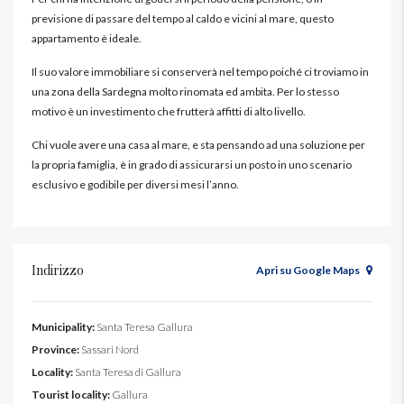
previsione di passare del tempo al caldo e vicini al mare, questo
appartamento è ideale.
Il suo valore immobiliare si conserverà nel tempo poiché ci troviamo in
una zona della Sardegna molto rinomata ed ambita. Per lo stesso
motivo è un investimento che frutterà affitti di alto livello.
Chi vuole avere una casa al mare, e sta pensando ad una soluzione per
la propria famiglia, è in grado di assicurarsi un posto in uno scenario
esclusivo e godibile per diversi mesi l’anno.
Indirizzo
Apri su Google Maps
Municipality:
Santa Teresa Gallura
Province:
Sassari Nord
Locality:
Santa Teresa di Gallura
Tourist locality:
Gallura