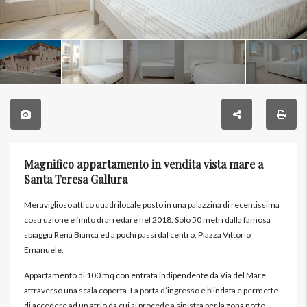
Magnifico appartamento in vendita vista mare a
Santa Teresa Gallura
Meraviglioso attico quadrilocale posto in una palazzina di recentissima
costruzione e finito di arredare nel 2018. Solo 50 metri dalla famosa
spiaggia Rena Bianca ed a pochi passi dal centro, Piazza Vittorio
Emanuele.
Appartamento di 100 mq con entrata indipendente da Via del Mare
attraverso una scala coperta. La porta d’ingresso è blindata e permette
di accedere ad un atrio da cui si procede a sinistra per la zona notte,