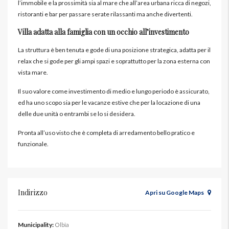
l’immobile e la prossimità sia al mare che all’area urbana ricca di negozi,
ristoranti e bar per passare serate rilassanti ma anche divertenti.
Villa adatta alla famiglia con un occhio all’investimento
La struttura è ben tenuta e gode di una posizione strategica, adatta per il
relax che si gode per gli ampi spazi e soprattutto per la zona esterna con
vista mare.
Il suo valore come investimento di medio e lungo periodo è assicurato,
ed ha uno scopo sia per le vacanze estive che per la locazione di una
delle due unità o entrambi se lo si desidera.
Pronta all’uso visto che è completa di arredamento bello pratico e
funzionale.
Indirizzo
Apri su Google Maps
Municipality:
Olbia