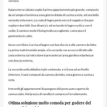
servizio.
Il piano terra rialzato ospita il primo appartamento più grande, composto
da un’ampia e luminosa zona giorno dotata di cucina a vista, ed una bella
veranda vista mare. La scala di legno porta verso il soppalco che può
ospitare due letti. Due divani a L ed un tavolo in legno rustico con 4
sedie, il camino rende il living molto accogliente, come pure il
pavimento in cotto.
Da un corridoio si arriva al bagno con box doccia e alle camere da letto.
La prima matrimoniale ampia, e la seconda con accesso diretto alla
zona esterna sul retro dove è presente un’area giardino e barbecue
con doccia esterna.
La seconda unità abitativa è più contenuta, e si trova ad un livello
inferiore, 3 vani composti da camera da letto, zona giorno e cucina a
vista.
Entrambi gli appartamenti dispongono del posto auto coperto da
cannucciato. Nel prezzo di vendita è compreso l’arredamento.
Ottima soluzione molto comoda per godere del