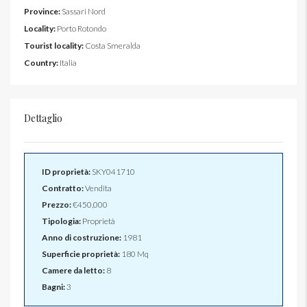
Province:
Sassari Nord
Locality:
Porto Rotondo
Tourist locality:
Costa Smeralda
Country:
Italia
Dettaglio
ID proprietà:
SKY041710
Contratto:
Vendita
Prezzo:
€450,000
Tipologia:
Proprietà
Anno di costruzione:
1981
Superficie proprietà:
180 Mq
Camere da letto:
8
Bagni:
3