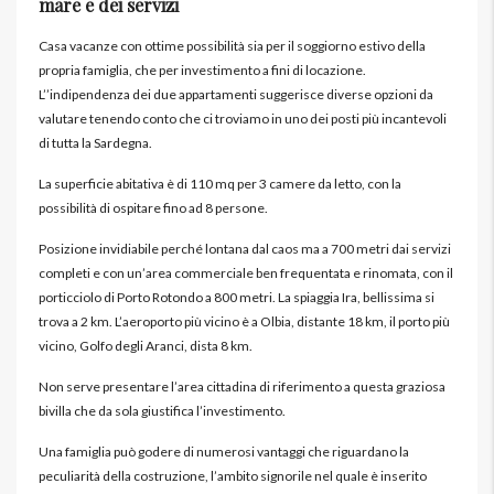
mare e dei servizi
Casa vacanze con ottime possibilità sia per il soggiorno estivo della
propria famiglia, che per investimento a fini di locazione.
L’’indipendenza dei due appartamenti suggerisce diverse opzioni da
valutare tenendo conto che ci troviamo in uno dei posti più incantevoli
di tutta la Sardegna.
La superficie abitativa è di 110 mq per 3 camere da letto, con la
possibilità di ospitare fino ad 8 persone.
Posizione invidiabile perché lontana dal caos ma a 700 metri dai servizi
completi e con un’area commerciale ben frequentata e rinomata, con il
porticciolo di Porto Rotondo a 800 metri. La spiaggia Ira, bellissima si
trova a 2 km. L’aeroporto più vicino è a Olbia, distante 18 km, il porto più
vicino, Golfo degli Aranci, dista 8 km.
Non serve presentare l’area cittadina di riferimento a questa graziosa
bivilla che da sola giustifica l’investimento.
Una famiglia può godere di numerosi vantaggi che riguardano la
peculiarità della costruzione, l’ambito signorile nel quale è inserito