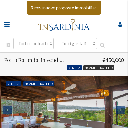
Ricevi nuove proposte immobiliari
Tutti i contratti
Tutti gli stati
Porto Rotondo: In vendita villa vista mare
€450,000
VENDITA
4 CAMERE DA LETTO
VENDITA
4 CAMERE DA LETTO