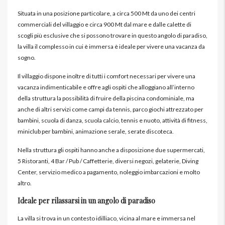
Situata in una posizione particolare, a circa 500 Mt da uno dei centri
commerciali del villaggio e circa 900 Mt dal mare e dalle calette di
scogli più esclusive che si possono trovare in questo angolo di paradiso,
la villa il complesso in cui è immersa è ideale per vivere una vacanza da
sogno.
Il villaggio dispone inoltre di tutti i comfort necessari per vivere una
vacanza indimenticabile e offre agli ospiti che alloggiano all’interno
della struttura la possibilità di fruire della piscina condominiale, ma
anche di altri servizi come campi da tennis, parco giochi attrezzato per
bambini, scuola di danza, scuola calcio, tennis e nuoto, attività di fitness,
miniclub per bambini, animazione serale, serate discoteca.
Nella struttura gli ospiti hanno anche a disposizione due supermercati,
5 Ristoranti, 4 Bar / Pub / Caffetterie, diversi negozi, gelaterie, Diving
Center, servizio medico a pagamento, noleggio imbarcazioni e molto
altro.
Ideale per rilassarsi in un angolo di paradiso
La villa si trova in un contesto idilliaco, vicina al mare e immersa nel