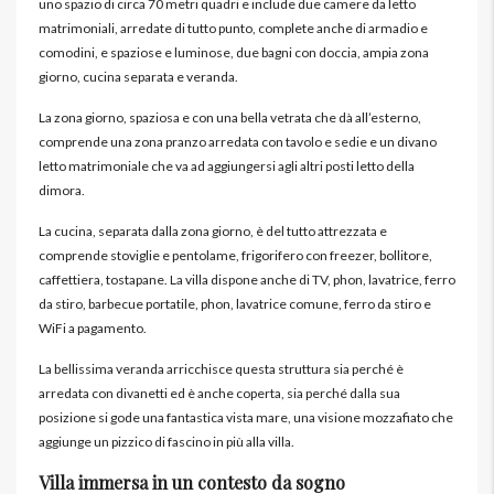
uno spazio di circa 70 metri quadri e include due camere da letto
matrimoniali, arredate di tutto punto, complete anche di armadio e
comodini, e spaziose e luminose, due bagni con doccia, ampia zona
giorno, cucina separata e veranda.
La zona giorno, spaziosa e con una bella vetrata che dà all’esterno,
comprende una zona pranzo arredata con tavolo e sedie e un divano
letto matrimoniale che va ad aggiungersi agli altri posti letto della
dimora.
La cucina, separata dalla zona giorno, è del tutto attrezzata e
comprende stoviglie e pentolame, frigorifero con freezer, bollitore,
caffettiera, tostapane. La villa dispone anche di TV, phon, lavatrice, ferro
da stiro, barbecue portatile, phon, lavatrice comune, ferro da stiro e
WiFi a pagamento.
La bellissima veranda arricchisce questa struttura sia perché è
arredata con divanetti ed è anche coperta, sia perché dalla sua
posizione si gode una fantastica vista mare, una visione mozzafiato che
aggiunge un pizzico di fascino in più alla villa.
Villa immersa in un contesto da sogno