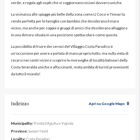
verde, e regala agli ospiti che vi soggiornano visioni davvero uniche.
La vicinanza alle spiagge più belle della zona come LI Cossi e Tinnari la
rende perfetta per le famiglie con bambini che desiderano il mare
vicino, ma anche per coppie e gruppi di amici che desiderano alloggiare
in una dimora situata in una posizione spettacolare come questa.
La possibilità di fruire dei servizi del Villaggio Costa Paradiso è
un’occasione per avere a portata di mano proprio tutto, ma nulla vieta di
recarsi nei centri vicini e scoprire le meraviglie di località balneari della
Costa Smeralda uniche e affascinanti, meta ambita di turisti provenienti
da tutto il mondo!
Indirizzo
Apri su Google Maps
Municipality:
Trinità d'Agultu e Vignola
Province:
Sassari Nord
Locality:
Costa Paradiso