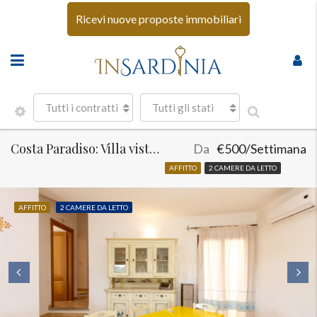
Ricevi nuove proposte immobiliari
Tutti i contratti
Tutti gli stati
Costa Paradiso: Villa vista mare
Da
€500/Settimana
AFFITTO
2 CAMERE DA LETTO
AFFITTO
2 CAMERE DA LETTO