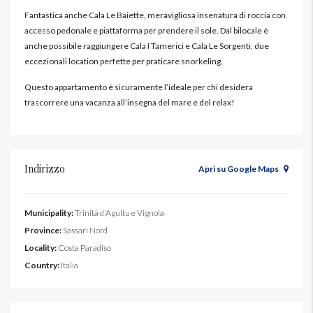
Fantastica anche Cala Le Baiette, meravigliosa insenatura di roccia con
accesso pedonale e piattaforma per prendere il sole. Dal bilocale è
anche possibile raggiungere Cala I Tamerici e Cala Le Sorgenti, due
eccezionali location perfette per praticare snorkeling.
Questo appartamento è sicuramente l’ideale per chi desidera
trascorrere una vacanza all’insegna del mare e del relax!
Indirizzo
Apri su Google Maps
Municipality:
Trinità d'Agultu e Vignola
Province:
Sassari Nord
Locality:
Costa Paradiso
Country:
Italia