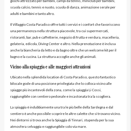
giochi attrezzato per bambini, campi da tennis, miniclub per bambini,
scuola calcio, tennis e nuoto, scuola di danza, animazione serale per
adulti e bambini e tanto altro.
Il Villaggio Costa Paradiso offre tutti i servizi e i confort che favoriscono
una permanenza nella struttura piacevole, tra cui supermercati,
ristoranti, bar, pub e caffetterie, negozio di frutta e verdura, macelleria,
gelateria, edicola, Diving Center e altro. Nella prenotazione è inclusa
anche la biancheria da letto e da bagno oltre che un welcome kit per il
bagno e la cucina. La struttura accoglie anche gli animali.
Vicino alla spiaggia e alle maggiori attrazioni
Ubicato nella splendida location di Costa Paradiso, questo fantastico
bilocale gode di una posizione privilegiata che lo colloca vicino alle
spiagge più incantevoli della zona, come la spiaggia Li Cossi,
raggiungibile con sentiero pedonale e incastonata tra la scogliera.
La spiaggia è indubbiamente una tra le più belle della Sardegna e dal
sentiero è anche possibile scoprire le altre calette che si trovano vicino.
Nei dintorni si trova anche la Spiaggia di Tinnari, stupenda per la sua
atmosfera selvaggia e raggiungibile solo via mare.