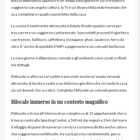
doccia abbastanza spazioso e un’ampia zona giorno in cui si trovano il
soggiorno con angolo cottura, la Tv e un divano letto matrimoniale che
va a completare i quattro posti letto della casa.
La cucina è totalmente attrezzata e dotata di tutto quanto serve per
trascorrere un soggiorno confortevole. Sono infatti presenti frigorifero
con freezer, bollitore, caffettiera, tostapane, phon, lavatrice, ferro da
stiro. E’ anche disponibile il WiFi a pagamento e un comodo barbecue.
La zona giorno è abbastanza comoda e gli ambienti sono curati e rifiniti
nei dettagli.
Il bilocale si affaccia sul cortile e possiede anche un’ampia veranda
attrezzata di tavolo e sedie e un delizioso giardino che circonda la casa
sia sul davanti che su retro. Completa il bilocale un comodo posto auto.
Bilocale immerso in un contesto magnifico
Il bilocale si trova all’interno di un complesso di 15 appartamenti che si
trova accanto allo Sporting Center, a 500 mt dai negozi e 2 km dal mare.
Il villaggio dispone di numerosi servizi a cui hanno diritto anche coloro
che soggiornano nel bilocale, tra cui la piscina condominiale, parco