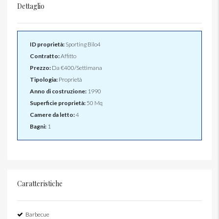
Dettaglio
ID proprietà:
Sporting Bilo4
Contratto:
Affitto
Prezzo:
Da
€400/Settimana
Tipologia:
Proprietà
Anno di costruzione:
1990
Superficie proprietà:
50 Mq
Camere da letto:
4
Bagni:
1
Caratteristiche
Barbecue