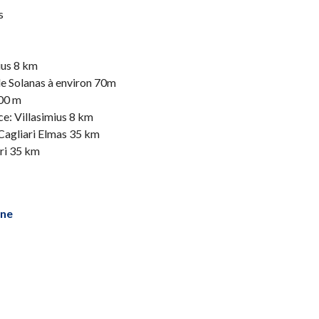
s
mius 8 km
 de Solanas à environ 70m
400 m
ce: Villasimius 8 km
 Cagliari Elmas 35 km
ari 35 km
gne