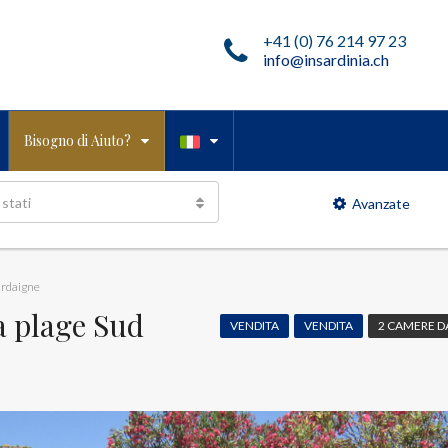
+41 (0) 76 214 97 23
info@insardinia.ch
Bisogno di Aiuto?
 stati
Avanzate
ardaigne
a plage Sud
VENDITA
VENDITA
2 CAMERE D