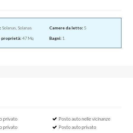
:
Solanas, Solanas
Camere da letto:
5
e proprietà:
47 Mq
Bagni:
1
o privato
Posto auto nelle vicinanze
o privato
Posto auto privato