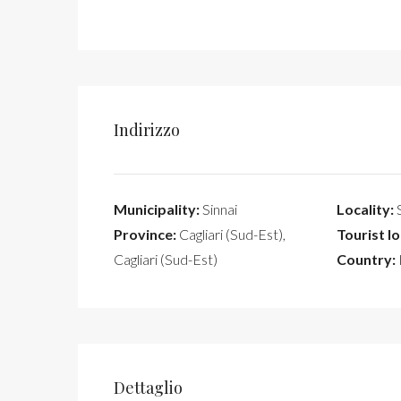
Indirizzo
Municipality:
Sinnai
Locality:
S
Province:
Cagliari (Sud-Est),
Tourist lo
Cagliari (Sud-Est)
Country:
I
Dettaglio