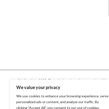
© InSardinia 2025- Tous droits réservés
Legal No
We value your privacy
We use cookies to enhance your browsing experience, serve
personalized ads or content, and analyze our traffic. By
clicking "Accept All", you consent to our use of cookies.