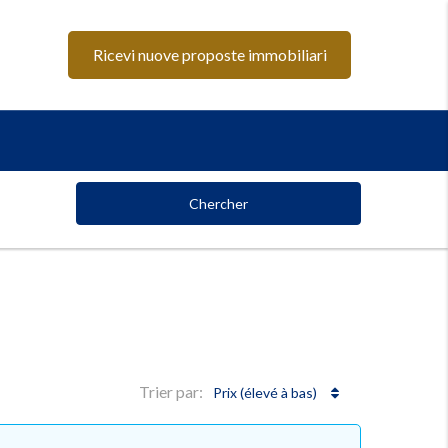
Ricevi nuove proposte immobiliari
Chercher
Trier par:
Prix ​​(élevé à bas)